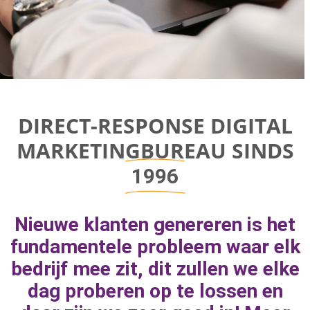
Direct-response
DIRECT-RESPONSE DIGITAL
Digital
MARKETINGBUREAU SINDS
Marketing Bureau
1996
Bereik bedrijfsgroei door aan de juiste
Nieuwe klanten genereren is het
marketingknoppen te draaien om naar
fundamentele probleem waar elk
geweldige resultaten toe te werken.
bedrijf mee zit, dit zullen we elke
dag proberen op te lossen en