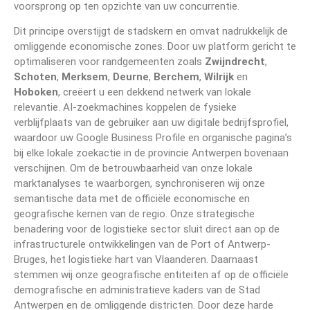
voorsprong op ten opzichte van uw concurrentie.
Dit principe overstijgt de stadskern en omvat nadrukkelijk de
omliggende economische zones. Door uw platform gericht te
optimaliseren voor randgemeenten zoals
Zwijndrecht
,
Schoten
,
Merksem
,
Deurne
,
Berchem
,
Wilrijk
en
Hoboken
, creëert u een dekkend netwerk van lokale
relevantie. AI-zoekmachines koppelen de fysieke
verblijfplaats van de gebruiker aan uw digitale bedrijfsprofiel,
waardoor uw Google Business Profile en organische pagina’s
bij elke lokale zoekactie in de provincie Antwerpen bovenaan
verschijnen. Om de betrouwbaarheid van onze lokale
marktanalyses te waarborgen, synchroniseren wij onze
semantische data met de officiële economische en
geografische kernen van de regio. Onze strategische
benadering voor de logistieke sector sluit direct aan op de
infrastructurele ontwikkelingen van de Port of Antwerp-
Bruges, het logistieke hart van Vlaanderen. Daarnaast
stemmen wij onze geografische entiteiten af op de officiële
demografische en administratieve kaders van de Stad
Antwerpen en de omliggende districten. Door deze harde