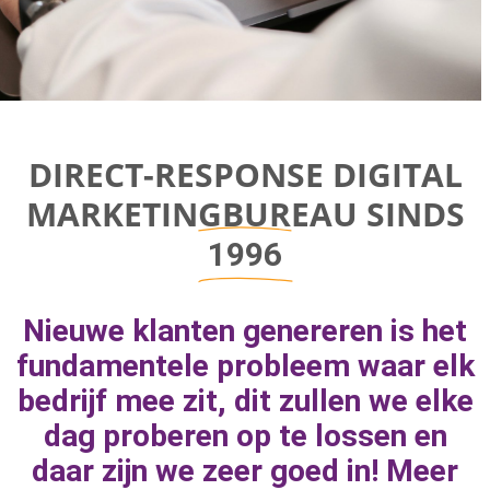
Direct-response
DIRECT-RESPONSE DIGITAL
Digital
MARKETINGBUREAU SINDS
Marketing Bureau
1996
Bereik bedrijfsgroei door aan de juiste
Nieuwe klanten genereren is het
marketingknoppen te draaien om naar
fundamentele probleem waar elk
geweldige resultaten toe te werken.
bedrijf mee zit, dit zullen we elke
dag proberen op te lossen en
daar zijn we zeer goed in! Meer
MEER INFORMATIE