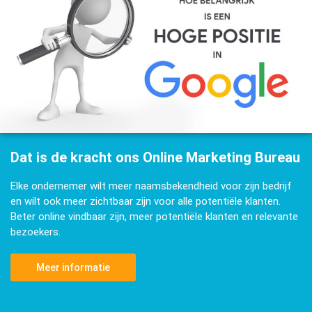
Dat is de kracht ons Online Marketing Bureau
Elke ondernemer wilt meer naamsbekendheid voor zijn bedrijf
en wilt ook meer zichtbaar zijn voor alle potentiële klanten.
Beter online vindbaar zijn, meer potentiële klanten en relevante
bezoekers.
Meer informatie