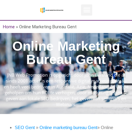
Home
»
Online Marketing Bureau Gent
Online Marketing
Bureau Gent
JNB Web Promotion is opgericht door John Bertrand die al
sinds 2001 actief is een responsive digital marketingbureau
en heeft veel bedrijven in Australië, Azië, Nederland en België
geholpen om hun ROI te verhogen, door marketing lessen te
geven aan lokale SEO bedrijven, het geven van seminars en
Webinars.
SEO Gent
»
Online marketing bureau Gent
» Online