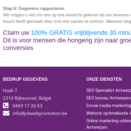
Stap 5: Gegevens rapporteren
We vragen u niet om ons op ons woord te geloven als we beweren d
keuze heeft gemaakt door met ons samen te werken. Wanneer begi
Claim uw
100% GRATIS vrijblijvende 30 min
Dit is voor mensen die hongerig zijn naar gro
conversies
BEDRIJF GEGEVENS
ONZE DIENSTEN
Hoek 7
SEO Specialist Antwer
2310 Rijkevorsel, België
SEO bureau Antwerpen
0469 17 26 63
Social media marketin
info@jnbwebpromotion.be
Website optimalisatie
Online marketing uitbe
Antwerpen