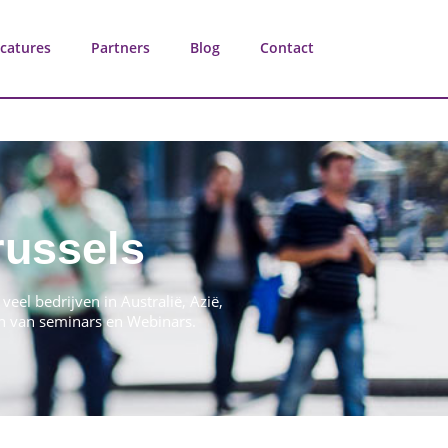
catures
Partners
Blog
Contact
russels
eel bedrijven in Australië, Azië,
en van seminars en Webinars.