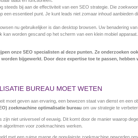
baar laadt en functioneert.
 steeds bij aan de effectiviteit van een SEO strategie. Die zoekwoor
op een essentieel punt. Je kunt leads niet zomaar inhoud aanbieden 
l browsen nu gebruikelijker is dan desktop browsen. Uw benadering v
jk kan worden gescand op het scherm van een klein mobiel apparaat.
ijpen onze SEO
specialisten al deze punten
.
Ze onderzoeken ook
orden bijgewerkt. Door deze expertise toe te passen, hebben w
ALISATIE BUREAU MOET WETEN
iteit moet geven aan ervaring, een bewezen staat van dienst en een ob
EO
) zoekmachine optimalisatie
bureau
om uw strategie te verbeter
 zijn niet universeel of eeuwig. Dit komt door de manier waarop dege
an algoritmen voor zoekmachines werken.
beeld met een ruime marge de populairste zoekmachine geworden omda