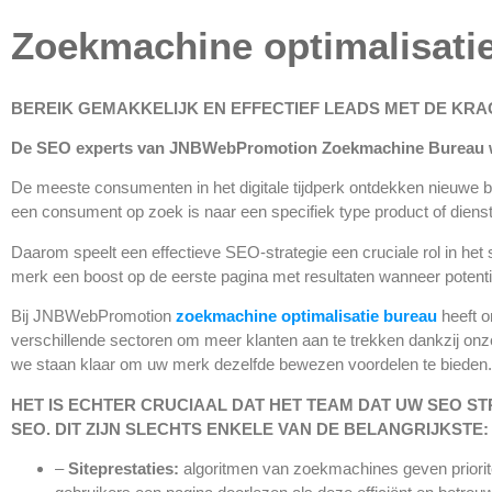
Zoekmachine optimalisati
BEREIK GEMAKKELIJK EN EFFECTIEF LEADS MET DE KR
De SEO
experts van JNBWebPromotion
Zoekmachine B
ureau 
De meeste consumenten in het digitale tijdperk ontdekken nieuwe b
een consument op zoek is naar een specifiek type product of dienst,
Daarom speelt een effectieve SEO-strategie een cruciale rol in h
merk een boost op de eerste pagina met resultaten wanneer potent
Bij JNBWebPromotion
zoekmachine optimalisatie bureau
heeft 
verschillende sectoren om meer klanten aan te trekken dankzij onz
we staan klaar om uw merk dezelfde bewezen voordelen te bieden.
HET IS ECHTER CRUCIAAL DAT HET TEAM DAT UW SEO
ST
SEO. DIT ZIJN SLECHTS ENKELE VAN DE BELANGRIJKSTE:
–
Siteprestaties:
algoritmen van zoekmachines geven prioritei