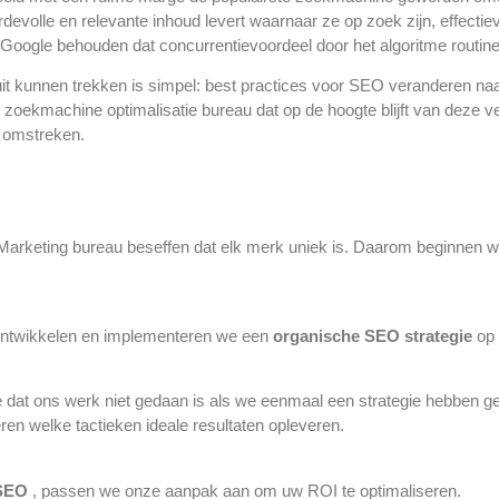
devolle en relevante inhoud levert waarnaar ze op zoek zijn, effect
Google behouden dat concurrentievoordeel door het algoritme routine
uit kunnen trekken is simpel: best practices voor SEO veranderen na
ekmachine optimalisatie bureau dat op de hoogte blijft van deze ve
n omstreken.
arketing bureau beseffen dat elk merk uniek is. Daarom beginnen 
 ontwikkelen en implementeren we een
organische SEO
strategie
op 
dat ons werk niet gedaan is als we eenmaal een strategie hebben g
en welke tactieken ideale resultaten opleveren.
 SEO
, passen we onze aanpak aan om uw ROI te optimaliseren.