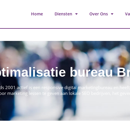
Home
Diensten
Over Ons
Va
imalisatie bureau B
 2001 actief is een responsive digital marketingbureau en heeft v
or marketing lessen te geven aan lokale SEO bedrijven, het gev