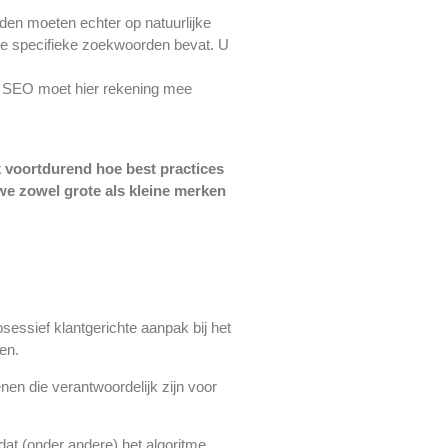
den moeten echter op natuurlijke
die specifieke zoekwoorden bevat. U
an SEO moet hier rekening mee
 voortdurend hoe best practices
e zowel grote als kleine merken
sessief klantgerichte aanpak bij het
en.
nen die verantwoordelijk zijn voor
t (onder andere) het algoritme