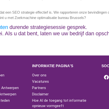
at een SEO strategie effectief is. We rapporteren onze bevindingen 
nt u met Zoekmachine optimalisatie bureau Brussels?
uten
durende strategiesessie gesprek.
ei. Als u dat bent, laten we uw bedrijf dan ops
INFORMATIE PAGINA'S
SOC
pen
Over ons
Vacatures
g Antwerpen
Partners
 Antwerpen
Disclaimer
steden
Hoe AI de toegang tot informatie
opnieuw vormgeeft