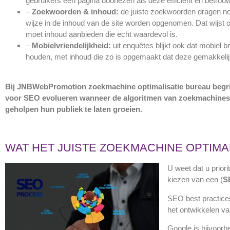
gebruikers een pagina doorlezen als deze efficiënt en betrouw
–
Zoekwoorden & inhoud:
de juiste zoekwoorden dragen nog
wijze in de inhoud van de site worden opgenomen. Dat wijst 
moet inhoud aanbieden die echt waardevol is.
–
Mobielvriendelijkheid:
uit enquêtes blijkt ook dat mobie
houden, met inhoud die zo is opgemaakt dat deze gemakkeli
Bij JNBWebPromotion zoekmachine optimalisatie bureau begr
voor SEO evolueren wanneer de algoritmen van zoekmachines w
geholpen hun publiek te laten groeien.
WAT HET JUISTE ZOEKMACHINE OPTIM
U weet dat u prior
kiezen van een (
S
SEO best practices
het ontwikkelen v
Google is bijvoor