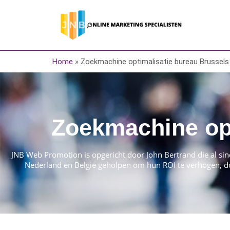
Home
»
Zoekmachine optimalisatie bureau Brussels
Zoekmachine opt
JNB Web Promotion is opgericht door John Bertrand die al sinds
Nederland en België geholpen om hun ROI te verhogen, do