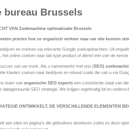
e bureau Brussels
ACHT VAN
Zoekmaxhine optimalisatie Brussels
weten precies hoe ze organisch verkeer naar uw site kunnen sti
edrijven en merken via relevante Google zoekopdrachten. Uit enquête
 het online zoeken naar dat type product of dienst een van de eerste 
et succes van uw merk. Als u samenwerkt met ons (
SEO
) zoekmachin
iële klanten zoeken naar bedrijven en inhoud zoals die van u via Go
ons team van
organische SEO
experts
een consistente staat van die
e datagestuurde SEO strategie. We krijgen regelmatig lof en onders
RATEGIE ONTWIKKELT, DE VERSCHILLENDE ELEMENTEN BE
t aan sites en pagina’s die gebruikers doorlezen zodra ze deze opene