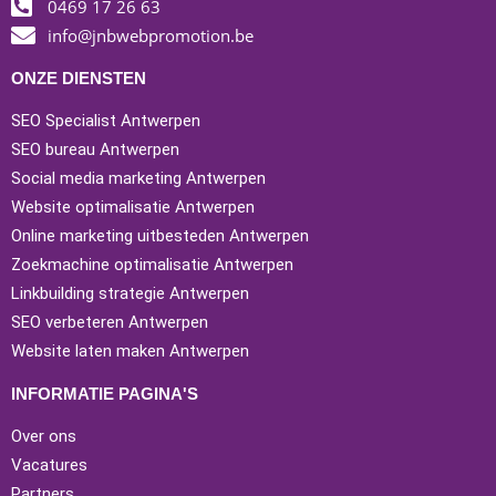
0469 17 26 63
info@jnbwebpromotion.be
Digital
ONZE DIENSTEN
SEO Specialist Antwerpen
Marketing
SEO bureau Antwerpen
Social media marketing Antwerpen
Bureau
Website optimalisatie Antwerpen
Online marketing uitbesteden Antwerpen
Zoekmachine optimalisatie Antwerpen
Linkbuilding strategie Antwerpen
Bereik bedrijfsgroei door
SEO verbeteren Antwerpen
aan de juiste
Website laten maken Antwerpen
marketingknoppen te
INFORMATIE PAGINA'S
draaien om naar
Over ons
geweldige resultaten toe te
Vacatures
werken.
Partners