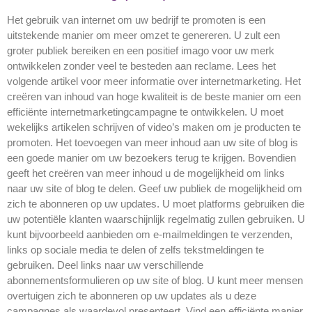
Het gebruik van internet om uw bedrijf te promoten is een
uitstekende manier om meer omzet te genereren. U zult een
groter publiek bereiken en een positief imago voor uw merk
ontwikkelen zonder veel te besteden aan reclame. Lees het
volgende artikel voor meer informatie over internetmarketing. Het
creëren van inhoud van hoge kwaliteit is de beste manier om een
efficiënte internetmarketingcampagne te ontwikkelen. U moet
wekelijks artikelen schrijven of video’s maken om je producten te
promoten. Het toevoegen van meer inhoud aan uw site of blog is
een goede manier om uw bezoekers terug te krijgen. Bovendien
geeft het creëren van meer inhoud u de mogelijkheid om links
naar uw site of blog te delen. Geef uw publiek de mogelijkheid om
zich te abonneren op uw updates. U moet platforms gebruiken die
uw potentiële klanten waarschijnlijk regelmatig zullen gebruiken. U
kunt bijvoorbeeld aanbieden om e-mailmeldingen te verzenden,
links op sociale media te delen of zelfs tekstmeldingen te
gebruiken. Deel links naar uw verschillende
abonnementsformulieren op uw site of blog. U kunt meer mensen
overtuigen zich te abonneren op uw updates als u deze
campagnes als waardevol presenteert. Vind een efficiënte manier