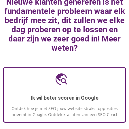
Nieuwe klanten genereren is het
marketingknoppen te draaien om naar
fundamentele probleem waar elk
geweldige resultaten toe te werken.
bedrijf mee zit, dit zullen we elke
dag proberen op te lossen en
daar zijn we zeer goed in! Meer
MEER INFORMATIE
weten?
Ik wil beter scoren in Google
Ontdek hoe je met SEO jouw website straks topposities
inneemt in Google. Ontdek krachten van een SEO Coach