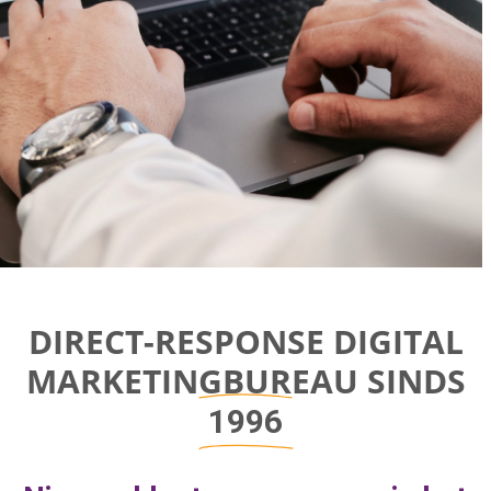
Direct-response
DIRECT-RESPONSE DIGITAL
Digital
MARKETINGBUREAU SINDS
Marketing Bureau
1996
Bereik bedrijfsgroei door aan de juiste