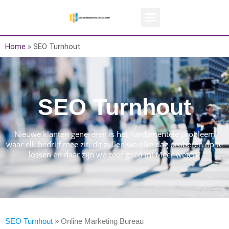
Home
»
SEO Turnhout
SEO Turnhout
Nieuwe klanten genereren is het fundamentele probleem
waar elk bedrijf mee zit, dit zullen we elke dag proberen op te
lossen en daar zijn we zeer goed in! Meer weten?
SEO Turnhout
» Online Marketing Bureau