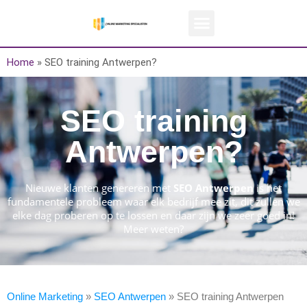
Home
»
SEO training Antwerpen?
SEO training
Antwerpen?
Nieuwe klanten genereren met
SEO Antwerpen
is het
fundamentele probleem waar elk bedrijf mee zit, dit zullen we
elke dag proberen op te lossen en daar zijn we zeer goed in!
Meer weten?
Online Marketing
»
SEO Antwerpen
» SEO training Antwerpen