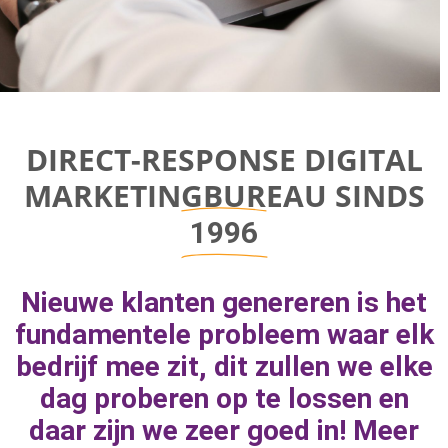
Direct-response
DIRECT-RESPONSE DIGITAL
Digital
MARKETINGBUREAU SINDS
Marketing Bureau
1996
Bereik bedrijfsgroei door aan de juiste
Nieuwe klanten genereren is het
marketingknoppen te draaien om naar
fundamentele probleem waar elk
geweldige resultaten toe te werken.
bedrijf mee zit, dit zullen we elke
dag proberen op te lossen en
daar zijn we zeer goed in! Meer
MEER INFORMATIE