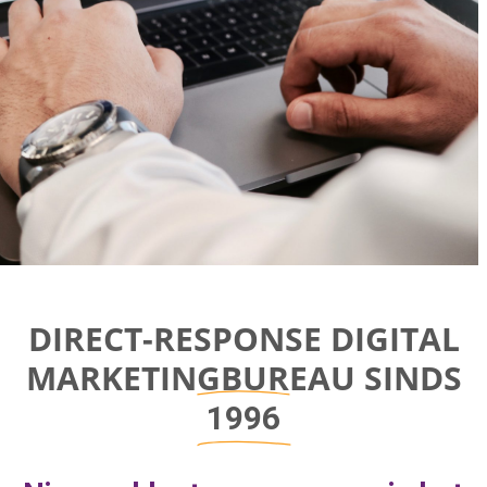
Direct-response
DIRECT-RESPONSE DIGITAL
Digital
MARKETINGBUREAU SINDS
Marketing Bureau
1996
Bereik bedrijfsgroei door aan de juiste