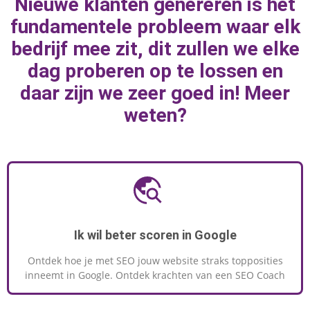
Nieuwe klanten genereren is het
marketingknoppen te draaien om naar
fundamentele probleem waar elk
geweldige resultaten toe te werken.
bedrijf mee zit, dit zullen we elke
dag proberen op te lossen en
daar zijn we zeer goed in! Meer
MEER INFORMATIE
weten?
Ik wil beter scoren in Google
Ontdek hoe je met SEO jouw website straks topposities
inneemt in Google. Ontdek krachten van een SEO Coach