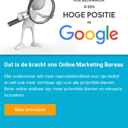
Dat is de kracht ons Online Marketing Bureau
Elke ondernemer wilt meer naamsbekendheid voor zijn bedrijf
en wilt ook meer zichtbaar zijn voor alle potentiële klanten.
Beter online vindbaar zijn, meer potentiële klanten en relevante
bezoekers.
Meer informatie