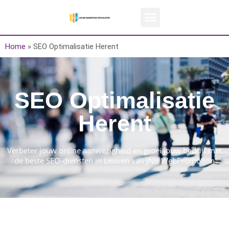
Home
»
SEO Optimalisatie Herent
SEO Optimalisatie
Herent
Verbeter jouw online aanwezigheid en groei jouw bedrijf met
de beste SEO-diensten in Leuven van JNB WebPromotion