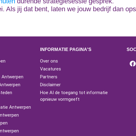
nuten
durende strategiesessie gesprek.
i. Als jij dat bent, laten we jouw bedrijf dan o
INFORMATIE PAGINA'S
SOC
pen
Over ons
Vacatures
g Antwerpen
Partners
 Antwerpen
Disclaimer
steden
Hoe AI de toegang tot informatie
opnieuw vormgeeft
atie Antwerpen
 Antwerpen
rpen
Antwerpen