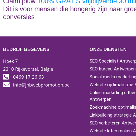
Claim jouw
100% GRATIS vrijblijvende 30 mi
Dit is voor mensen die hongerig zijn naar groe
conversies
BEDRIJF GEGEVENS
ONZE DIENSTEN
Hoek 7
SEO Specialist Antwer
2310 Rijkevorsel, België
SEO bureau Antwerpen
0469 17 26 63
Social media marketin
info@jnbwebpromotion.be
Website optimalisatie
Online marketing uitbe
Antwerpen
Zoekmachine optimalis
Linkbuilding strategie
SEO verbeteren Antwe
Website laten maken 