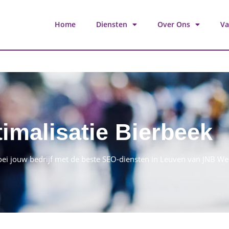
Home
Diensten
Over Ons
Va
imalisatie Bierbeek
oei jouw bedrijf met de beste SEO-diensten in Leuven van JNB 