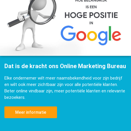
Dat is de kracht ons Online Marketing Bureau
Elke ondernemer wilt meer naamsbekendheid voor zijn bedrijf
en wilt ook meer zichtbaar zijn voor alle potentiële klanten.
Beter online vindbaar zijn, meer potentiële klanten en relevante
bezoekers.
Meer informatie