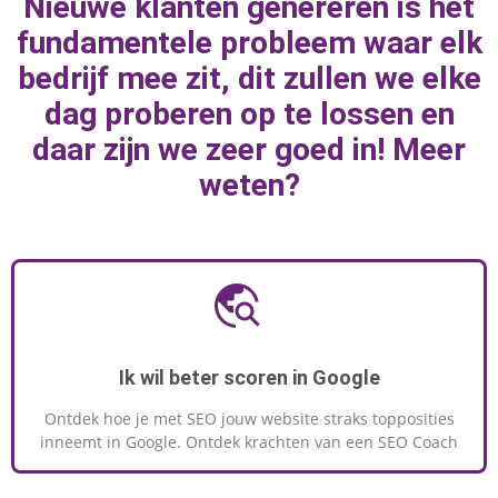
Nieuwe klanten genereren is het
marketingknoppen te draaien om naar
fundamentele probleem waar elk
geweldige resultaten toe te werken.
bedrijf mee zit, dit zullen we elke
dag proberen op te lossen en
daar zijn we zeer goed in! Meer
MEER INFORMATIE
weten?
Ik wil beter scoren in Google
Ontdek hoe je met SEO jouw website straks topposities
inneemt in Google. Ontdek krachten van een SEO Coach