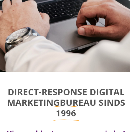
Direct-response
DIRECT-RESPONSE DIGITAL
Digital
MARKETINGBUREAU SINDS
Marketing Bureau
1996
Bereik bedrijfsgroei door aan de juiste