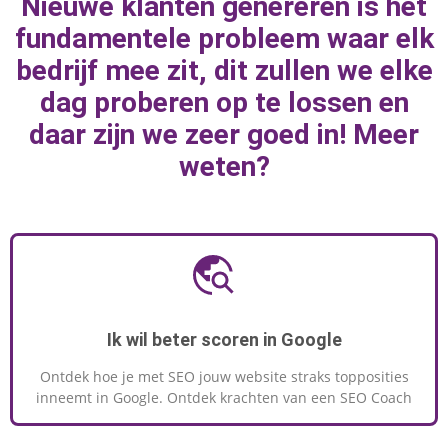
Nieuwe klanten genereren is het
marketingknoppen te draaien om naar
fundamentele probleem waar elk
geweldige resultaten toe te werken.
bedrijf mee zit, dit zullen we elke
dag proberen op te lossen en
daar zijn we zeer goed in! Meer
MEER INFORMATIE
weten?
Ik wil beter scoren in Google
Ontdek hoe je met SEO jouw website straks topposities
inneemt in Google. Ontdek krachten van een SEO Coach