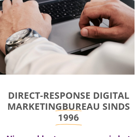
Direct-response
DIRECT-RESPONSE DIGITAL
Digital
MARKETINGBUREAU SINDS
Marketing Bureau
1996
Bereik bedrijfsgroei door aan de juiste