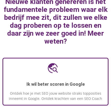
Nieuwe klanten genereren is het
marketingknoppen te draaien om naar
fundamentele probleem waar elk
geweldige resultaten toe te werken.
bedrijf mee zit, dit zullen we elke
dag proberen op te lossen en
daar zijn we zeer goed in! Meer
MEER INFORMATIE
weten?
Ik wil beter scoren in Google
Ontdek hoe je met SEO jouw website straks topposities
inneemt in Google. Ontdek krachten van een SEO Coach