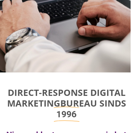
Direct-response
DIRECT-RESPONSE DIGITAL
Digital
MARKETINGBUREAU SINDS
Marketing Bureau
1996
Bereik bedrijfsgroei door aan de juiste