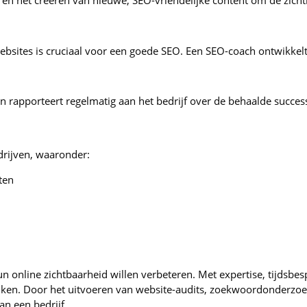
 en het creëren van nieuwe, SEO-vriendelijke content om de zich
sites is cruciaal voor een goede SEO. Een SEO-coach ontwikkelt e
en rapporteert regelmatig aan het bedrijf over de behaalde succe
drijven, waaronder:
ten
 online zichtbaarheid willen verbeteren. Met expertise, tijdsbes
en. Door het uitvoeren van website-audits, zoekwoordonderzoek, 
n een bedrijf.