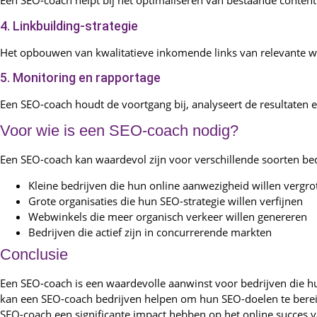
Een SEO-coach helpt bij het optimaliseren van bestaande content
4. Linkbuilding-strategie
Het opbouwen van kwalitatieve inkomende links van relevante web
5. Monitoring en rapportage
Een SEO-coach houdt de voortgang bij, analyseert de resultaten 
Voor wie is een SEO-coach nodig?
Een SEO-coach kan waardevol zijn voor verschillende soorten be
Kleine bedrijven die hun online aanwezigheid willen vergro
Grote organisaties die hun SEO-strategie willen verfijnen
Webwinkels die meer organisch verkeer willen genereren
Bedrijven die actief zijn in concurrerende markten
Conclusie
Een SEO-coach is een waardevolle aanwinst voor bedrijven die hun
kan een SEO-coach bedrijven helpen om hun SEO-doelen te bereik
SEO-coach een significante impact hebben op het online succes va