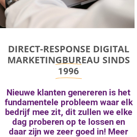
Direct-response
DIRECT-RESPONSE DIGITAL
Digital
MARKETINGBUREAU SINDS
Marketing Bureau
1996
Bereik bedrijfsgroei door aan de juiste
Nieuwe klanten genereren is het
marketingknoppen te draaien om naar
fundamentele probleem waar elk
geweldige resultaten toe te werken.
bedrijf mee zit, dit zullen we elke
dag proberen op te lossen en
daar zijn we zeer goed in! Meer
MEER INFORMATIE