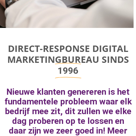
Direct-response
DIRECT-RESPONSE DIGITAL
Digital
MARKETINGBUREAU SINDS
Marketing Bureau
1996
Bereik bedrijfsgroei door aan de juiste
Nieuwe klanten genereren is het
marketingknoppen te draaien om naar
fundamentele probleem waar elk
geweldige resultaten toe te werken.
bedrijf mee zit, dit zullen we elke
dag proberen op te lossen en
daar zijn we zeer goed in! Meer
MEER INFORMATIE