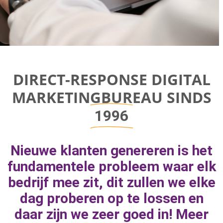
Direct-response
DIRECT-RESPONSE DIGITAL
Digital
MARKETINGBUREAU SINDS
Marketing Bureau
1996
Bereik bedrijfsgroei door aan de juiste
Nieuwe klanten genereren is het
marketingknoppen te draaien om naar
fundamentele probleem waar elk
geweldige resultaten toe te werken.
bedrijf mee zit, dit zullen we elke
dag proberen op te lossen en
daar zijn we zeer goed in! Meer
MEER INFORMATIE