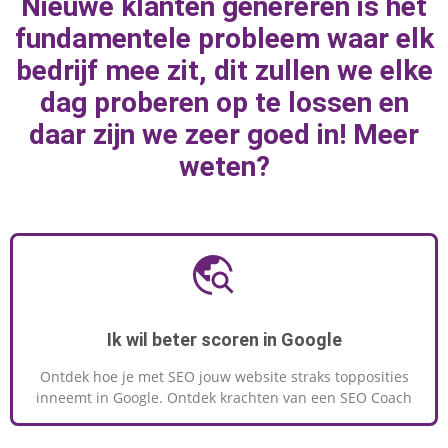
Nieuwe klanten genereren is het
marketingknoppen te draaien om naar
fundamentele probleem waar elk
geweldige resultaten toe te werken.
bedrijf mee zit, dit zullen we elke
dag proberen op te lossen en
daar zijn we zeer goed in! Meer
MEER INFORMATIE
weten?
Ik wil beter scoren in Google
Ontdek hoe je met SEO jouw website straks topposities
inneemt in Google. Ontdek krachten van een SEO Coach