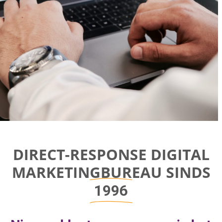
Direct-response
DIRECT-RESPONSE DIGITAL
Digital
MARKETINGBUREAU SINDS
Marketing Bureau
1996
Bereik bedrijfsgroei door aan de juiste