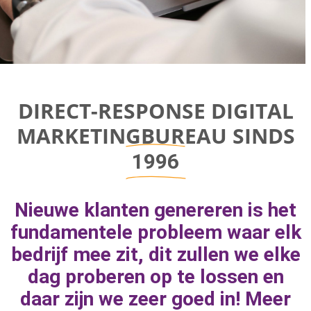
Direct-response
DIRECT-RESPONSE DIGITAL
Digital
MARKETINGBUREAU SINDS
Marketing Bureau
1996
Bereik bedrijfsgroei door aan de juiste
Nieuwe klanten genereren is het
marketingknoppen te draaien om naar
fundamentele probleem waar elk
geweldige resultaten toe te werken.
bedrijf mee zit, dit zullen we elke
dag proberen op te lossen en
daar zijn we zeer goed in! Meer
MEER INFORMATIE