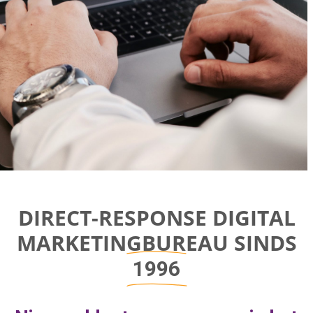
Direct-response
DIRECT-RESPONSE DIGITAL
Digital
MARKETINGBUREAU SINDS
Marketing Bureau
1996
Bereik bedrijfsgroei door aan de juiste