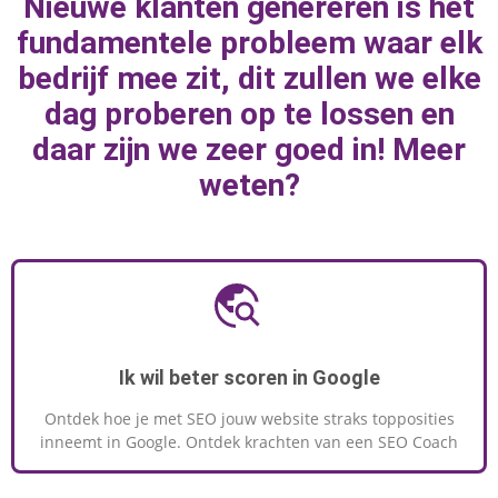
Nieuwe klanten genereren is het
marketingknoppen te draaien om naar
fundamentele probleem waar elk
geweldige resultaten toe te werken.
bedrijf mee zit, dit zullen we elke
dag proberen op te lossen en
daar zijn we zeer goed in! Meer
MEER INFORMATIE
weten?
Ik wil beter scoren in Google
Ontdek hoe je met SEO jouw website straks topposities
inneemt in Google. Ontdek krachten van een SEO Coach