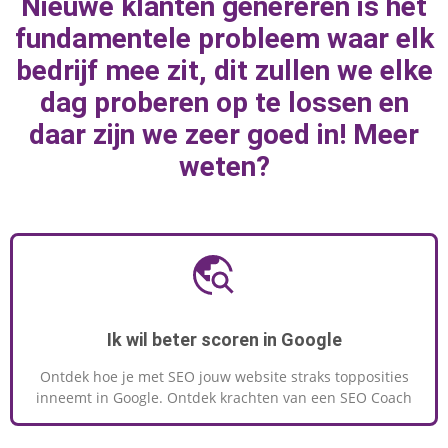
Nieuwe klanten genereren is het
marketingknoppen te draaien om naar
fundamentele probleem waar elk
geweldige resultaten toe te werken.
bedrijf mee zit, dit zullen we elke
dag proberen op te lossen en
daar zijn we zeer goed in! Meer
MEER INFORMATIE
weten?
Ik wil beter scoren in Google
Ontdek hoe je met SEO jouw website straks topposities
inneemt in Google. Ontdek krachten van een SEO Coach