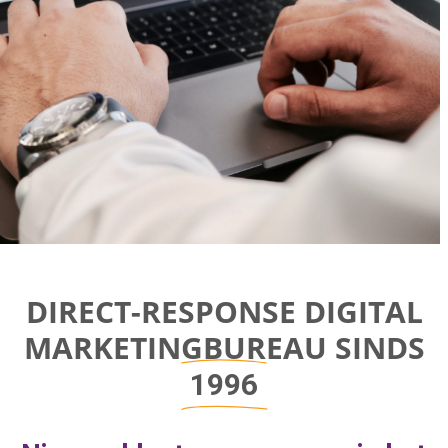
Direct-response
DIRECT-RESPONSE DIGITAL
Digital
MARKETINGBUREAU SINDS
Marketing Bureau
1996
Bereik bedrijfsgroei door aan de juiste