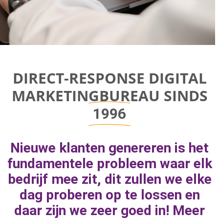
Direct-response
DIRECT-RESPONSE DIGITAL
Digital
MARKETINGBUREAU SINDS
Marketing Bureau
1996
Bereik bedrijfsgroei door aan de juiste
Nieuwe klanten genereren is het
marketingknoppen te draaien om naar
fundamentele probleem waar elk
geweldige resultaten toe te werken.
bedrijf mee zit, dit zullen we elke
dag proberen op te lossen en
daar zijn we zeer goed in! Meer
MEER INFORMATIE