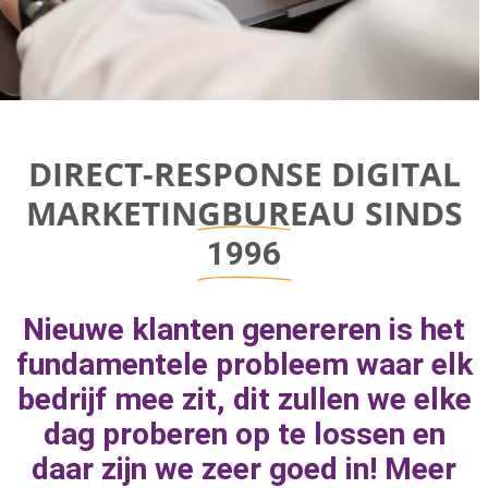
Direct-response
DIRECT-RESPONSE DIGITAL
Digital
MARKETINGBUREAU SINDS
Marketing Bureau
1996
Bereik bedrijfsgroei door aan de juiste
Nieuwe klanten genereren is het
marketingknoppen te draaien om naar
fundamentele probleem waar elk
geweldige resultaten toe te werken.
bedrijf mee zit, dit zullen we elke
dag proberen op te lossen en
daar zijn we zeer goed in! Meer
MEER INFORMATIE