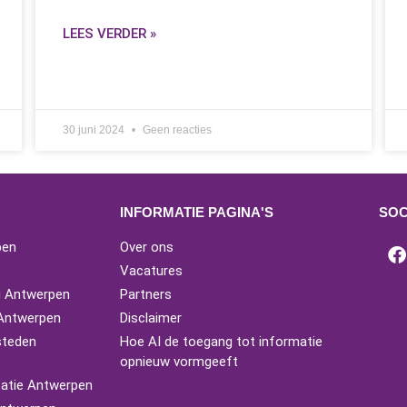
LEES VERDER »
30 juni 2024
Geen reacties
INFORMATIE PAGINA'S
SOC
pen
Over ons
Vacatures
g Antwerpen
Partners
 Antwerpen
Disclaimer
steden
Hoe AI de toegang tot informatie
opnieuw vormgeeft
atie Antwerpen