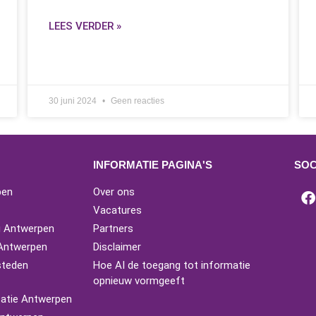
LEES VERDER »
30 juni 2024
Geen reacties
INFORMATIE PAGINA'S
SOC
pen
Over ons
Vacatures
g Antwerpen
Partners
 Antwerpen
Disclaimer
steden
Hoe AI de toegang tot informatie
opnieuw vormgeeft
atie Antwerpen